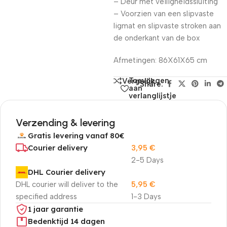
– Deur met veiligheidssluiting
– Voorzien van een slipvaste
ligmat en slipvaste stroken aan
de onderkant van de box
Afmetingen: 86X61X65 cm
Toevoegen
Vergelijk
Share:
aan
verlanglijstje
Verzending & levering
Gratis levering vanaf 80€
Courier delivery
3,95
€
2-5 Days
DHL Courier delivery
DHL courier will deliver to the
5,95
€
specified address
1-3 Days
1 jaar garantie
Bedenktijd 14 dagen