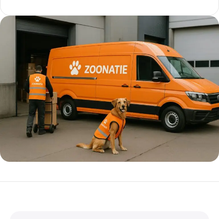
5% korting met code
WELKOM5
0
00
00
00