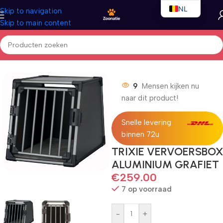
NL
Skip to navigation
Skip to main content
EN
FR
Home
/
Honden
/
Vervoersbox
9
Mensen kijken nu
naar dit product!
Snelle levering
binnen 72u
TRIXIE VERVOERSBOX
ALUMINIUM GRAFIET
€
259.00
7 op voorraad
-
+