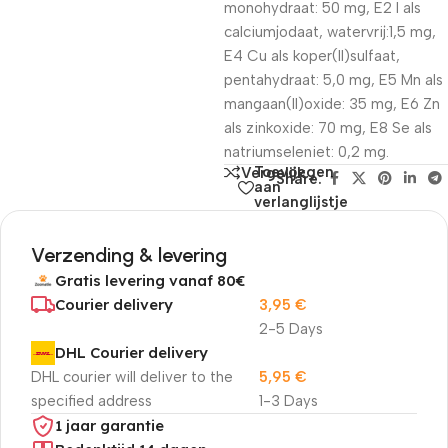
monohydraat: 50 mg, E2 I als
calciumjodaat, watervrij:1,5 mg,
E4 Cu als koper(II)sulfaat,
pentahydraat: 5,0 mg, E5 Mn als
mangaan(II)oxide: 35 mg, E6 Zn
als zinkoxide: 70 mg, E8 Se als
natriumseleniet: 0,2 mg.
Toevoegen
Vergelijk
Share:
aan
verlanglijstje
Verzending & levering
Gratis levering vanaf 80€
Courier delivery
3,95
€
2-5 Days
DHL Courier delivery
DHL courier will deliver to the
5,95
€
specified address
1-3 Days
1 jaar garantie