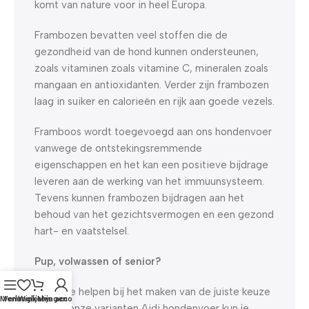
komt van nature voor in heel Europa.
Frambozen bevatten veel stoffen die de
gezondheid van de hond kunnen ondersteunen,
zoals vitaminen zoals vitamine C, mineralen zoals
mangaan en antioxidanten. Verder zijn frambozen
laag in suiker en calorieën en rijk aan goede vezels.
Framboos wordt toegevoegd aan ons hondenvoer
vanwege de ontstekingsremmende
eigenschappen en het kan een positieve bijdrage
leveren aan de werking van het immuunsysteem.
Tevens kunnen frambozen bijdragen aan het
behoud van het gezichtsvermogen en een gezond
hart- en vaatstelsel.
Pup, volwassen of senior?
Om je te helpen bij het maken van de juiste keuze
Menu
Verlanglijst
Winkelwagen
Mijn account
tussen onze varianten Aidi hondenvoer kun je