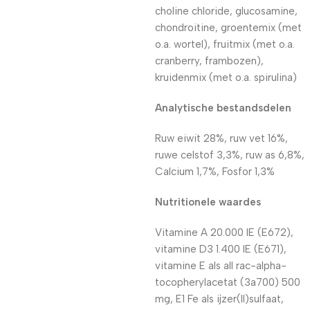
choline chloride, glucosamine,
chondroitine, groentemix (met
o.a. wortel), fruitmix (met o.a.
cranberry, frambozen),
kruidenmix (met o.a. spirulina)
Analytische bestandsdelen
Ruw eiwit 28%, ruw vet 16%,
ruwe celstof 3,3%, ruw as 6,8%,
Calcium 1,7%, Fosfor 1,3%
Nutritionele waardes
Vitamine A 20.000 IE (E672),
vitamine D3 1.400 IE (E671),
vitamine E als all rac-alpha-
tocopherylacetat (3a700) 500
mg, E1 Fe als ijzer(II)sulfaat,