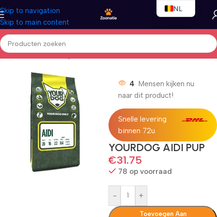
NL
Skip to navigation
Skip to main content
EN
FR
Home
/
Honden
/
Droogvoer
4
Mensen kijken nu
naar dit product!
Snelle levering
binnen 72u
YOURDOG AIDI PUP
€
31.75
78 op voorraad
-
+
Toevoegen Aan