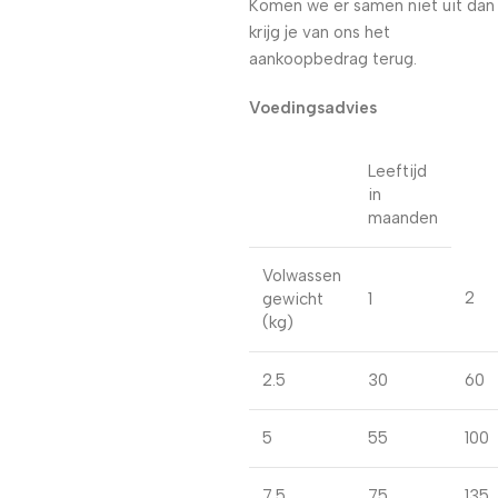
Komen we er samen niet uit dan
krijg je van ons het
aankoopbedrag terug.
Voedingsadvies
Leeftijd
in
maanden
Volwassen
2
gewicht
1
(kg)
2.5
30
60
5
55
100
7.5
75
135