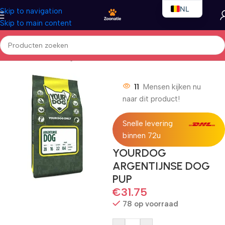
NL
Skip to navigation
Skip to main content
EN
FR
Home
/
Honden
/
Droogvoer
11
Mensen kijken nu
naar dit product!
Snelle levering
binnen 72u
YOURDOG
ARGENTIJNSE DOG
PUP
€
31.75
78 op voorraad