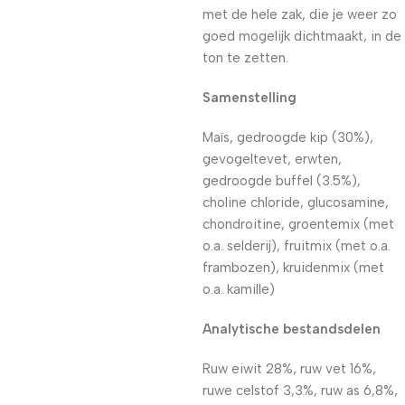
met de hele zak, die je weer zo
goed mogelijk dichtmaakt, in de
ton te zetten.
Samenstelling
Maïs, gedroogde kip (30%),
gevogeltevet, erwten,
gedroogde buffel (3.5%),
choline chloride, glucosamine,
chondroitine, groentemix (met
o.a. selderij), fruitmix (met o.a.
frambozen), kruidenmix (met
o.a. kamille)
Analytische bestandsdelen
Ruw eiwit 28%, ruw vet 16%,
ruwe celstof 3,3%, ruw as 6,8%,