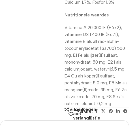
Calcium 1,7%, Fosfor 1,3%
Nutritionele waardes
Vitamine A 20.000 IE (E672),
vitamine D3 1.400 IE (E671),
vitamine E als all rac-alpha-
tocopherylacetat (3a700) 500
mg, E1 Fe als ijzer(II)sulfaat,
monohydraat: 50 mg, E2 I als
calciumjodaat, watervrij:1,5 mg,
E4 Cu als koper(II)sulfaat,
pentahydraat: 5,0 mg, E5 Mn als
mangaan(II)oxide: 35 mg, E6 Zn
als zinkoxide: 70 mg, E8 Se als
natriumseleniet: 0,2 mg.
Toevoegen
Vergelijk
Share:
aan
verlanglijstje