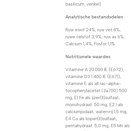
basilicum, venkel)
Analytische bestandsdelen
Ruw eiwit 24%, ruw vet 8%,
ruwe celstof 3,9%, ruw as 6%,
Calcium 1,4%, Fosfor 1,1%
Nutritionele waardes
Vitamine A 20.000 IE (E672),
vitamine D3 1.400 IE (E671),
vitamine E als all rac-alpha-
tocopherylacetat (3a700) 500
mg, E1 Fe als ijzer(II)sulfaat,
monohydraat: 50 mg, E2 I als
calciumjodaat, watervrij:1,5 mg,
E4 Cu als koper(II)sulfaat,
pentahydraat: 5,0 mg, E5 Mn als