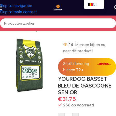
NL
Skip to navigation
Skip to main content
EN
FR
Home
/
Honden
/
Droogvoer
14
Mensen kijken nu
naar dit product!
Snelle levering
binnen 72u
YOURDOG BASSET
BLEU DE GASCOGNE
SENIOR
€
31.75
256 op voorraad