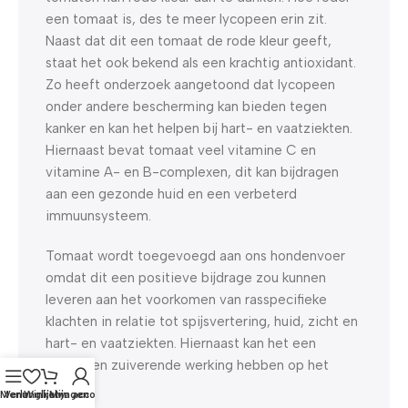
een tomaat is, des te meer lycopeen erin zit.
Naast dat dit een tomaat de rode kleur geeft,
staat het ook bekend als een krachtig antioxidant.
Zo heeft onderzoek aangetoond dat lycopeen
onder andere bescherming kan bieden tegen
kanker en kan het helpen bij hart- en vaatziekten.
Hiernaast bevat tomaat veel vitamine C en
vitamine A- en B-complexen, dit kan bijdragen
aan een gezonde huid en een verbeterd
immuunsysteem.
Tomaat wordt toegevoegd aan ons hondenvoer
omdat dit een positieve bijdrage zou kunnen
leveren aan het voorkomen van rasspecifieke
klachten in relatie tot spijsvertering, huid, zicht en
hart- en vaatziekten. Hiernaast kan het een
algemeen zuiverende werking hebben op het
lichaam.
Menu
Verlanglijst
Winkelwagen
Mijn account