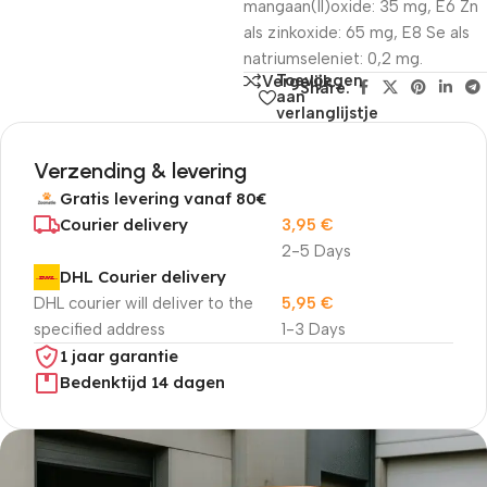
mangaan(II)oxide: 35 mg, E6 Zn
als zinkoxide: 65 mg, E8 Se als
natriumseleniet: 0,2 mg.
Toevoegen
Vergelijk
Share:
aan
verlanglijstje
Verzending & levering
Gratis levering vanaf 80€
Courier delivery
3,95
€
2-5 Days
DHL Courier delivery
DHL courier will deliver to the
5,95
€
specified address
1-3 Days
1 jaar garantie
Bedenktijd 14 dagen