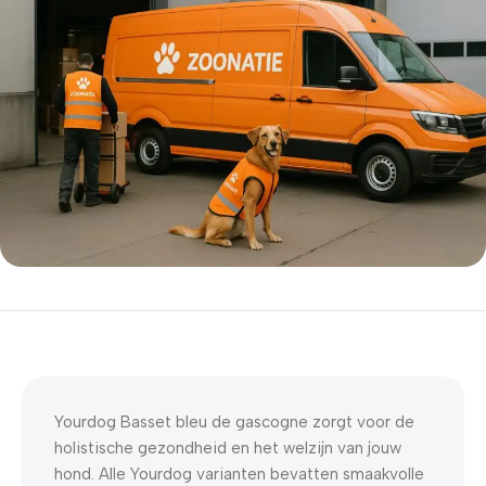
5% korting met code
WELKOM5
0
00
00
00
Dagen
Hr
Min
Sc
Yourdog Basset bleu de gascogne zorgt voor de
holistische gezondheid en het welzijn van jouw
hond. Alle Yourdog varianten bevatten smaakvolle