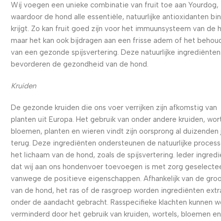
Wij voegen een unieke combinatie van fruit toe aan Yourdog,
waardoor de hond alle essentiële, natuurlijke antioxidanten bi
krijgt. Zo kan fruit goed zijn voor het immuunsysteem van de 
maar het kan ook bijdragen aan een frisse adem of het behou
van een gezonde spijsvertering. Deze natuurlijke ingrediënten
bevorderen de gezondheid van de hond.
Kruiden
De gezonde kruiden die ons voer verrijken zijn afkomstig van
planten uit Europa. Het gebruik van onder andere kruiden, wort
bloemen, planten en wieren vindt zijn oorsprong al duizenden 
terug. Deze ingrediënten ondersteunen de natuurlijke process
het lichaam van de hond, zoals de spijsvertering. Ieder ingred
dat wij aan ons hondenvoer toevoegen is met zorg geselecte
vanwege de positieve eigenschappen. Afhankelijk van de gro
van de hond, het ras of de rasgroep worden ingrediënten extr
onder de aandacht gebracht. Rasspecifieke klachten kunnen 
verminderd door het gebruik van kruiden, wortels, bloemen e