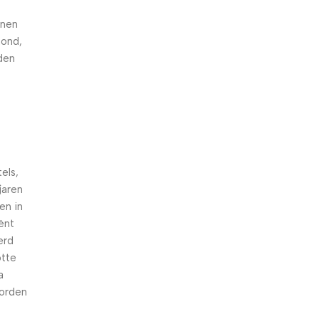
nnen
hond,
den
els,
jaren
en in
iënt
erd
otte
a
worden
n