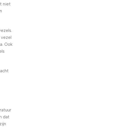
t niet
en
vezels.
e vezel
ra. Ook
els
vacht
ratuur
n dat
ijn