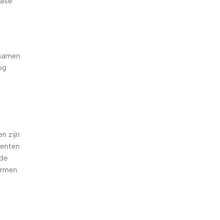
alse
 samen
og
e
n zijn
oenten
nde
armen