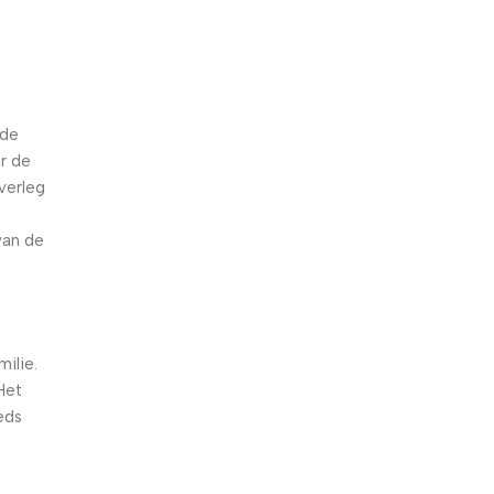
 de
r de
overleg
van de
milie.
Het
eds