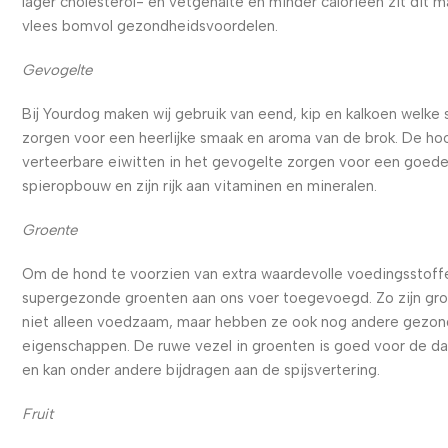
lager cholesterol- en vetgehalte en minder calorieën zit dit m
vlees bomvol gezondheidsvoordelen.
Gevogelte
Bij Yourdog maken wij gebruik van eend, kip en kalkoen welke
zorgen voor een heerlijke smaak en aroma van de brok. De ho
verteerbare eiwitten in het gevogelte zorgen voor een goed
spieropbouw en zijn rijk aan vitaminen en mineralen.
Groente
Om de hond te voorzien van extra waardevolle voedingsstoffe
supergezonde groenten aan ons voer toegevoegd. Zo zijn gr
niet alleen voedzaam, maar hebben ze ook nog andere gezo
eigenschappen. De ruwe vezel in groenten is goed voor de d
en kan onder andere bijdragen aan de spijsvertering.
Fruit