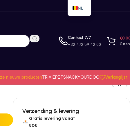
NL
EN
FR
Contact 7/7
€
0.0
0
ite
+32 472 59 42 00
Verlanglijst
ze nieuwe producten
TRIXIE
PETSNACK
YOURDOG
Verzending & levering
Gratis levering vanaf
80€