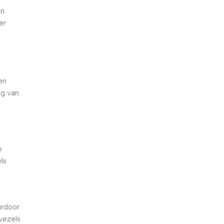
en
er
en
ng van
e
ls
ardoor
vezels