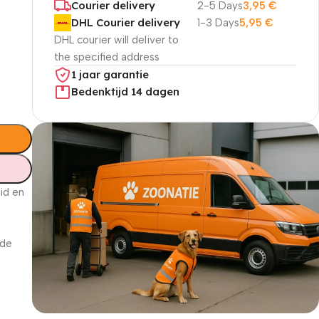
Courier delivery
2-5 Days
3,95
€
DHL Courier delivery
1-3 Days
5,95
€
DHL courier will deliver to
the specified address
1 jaar garantie
Bedenktijd 14 dagen
id en
 de