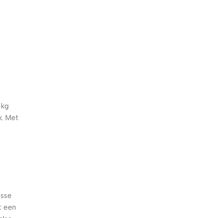
5% korting met code
WELKOM5
0
00
00
00
Dagen
Hr
Min
Sc
 kg
k. Met
isse
t een