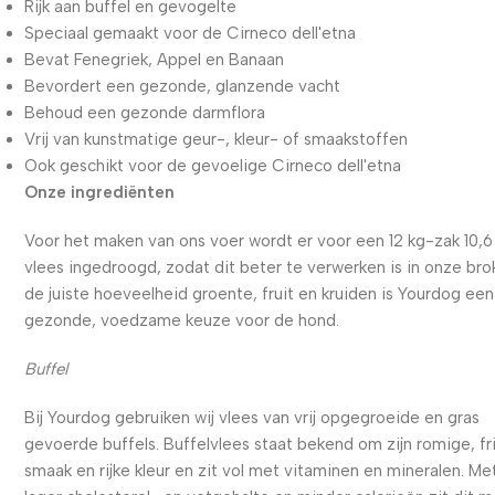
Rijk aan buffel en gevogelte
Speciaal gemaakt voor de Cirneco dell'etna
Bevat Fenegriek, Appel en Banaan
Bevordert een gezonde, glanzende vacht
Behoud een gezonde darmflora
Vrij van kunstmatige geur-, kleur- of smaakstoffen
Ook geschikt voor de gevoelige Cirneco dell'etna
Onze ingrediënten
Voor het maken van ons voer wordt er voor een 12 kg-zak 10,6
vlees ingedroogd, zodat dit beter te verwerken is in onze bro
de juiste hoeveelheid groente, fruit en kruiden is Yourdog een
gezonde, voedzame keuze voor de hond.
Buffel
Bij Yourdog gebruiken wij vlees van vrij opgegroeide en gras
gevoerde buffels. Buffelvlees staat bekend om zijn romige, fr
smaak en rijke kleur en zit vol met vitaminen en mineralen. Me