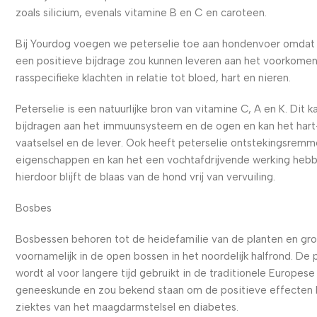
zoals silicium, evenals vitamine B en C en caroteen.
Bij Yourdog voegen we peterselie toe aan hondenvoer omdat 
een positieve bijdrage zou kunnen leveren aan het voorkome
rasspecifieke klachten in relatie tot bloed, hart en nieren.
Peterselie is een natuurlijke bron van vitamine C, A en K. Dit k
bijdragen aan het immuunsysteem en de ogen en kan het hart
vaatselsel en de lever. Ook heeft peterselie ontstekingsrem
eigenschappen en kan het een vochtafdrijvende werking heb
hierdoor blijft de blaas van de hond vrij van vervuiling.
Bosbes
Bosbessen behoren tot de heidefamilie van de planten en gr
voornamelijk in de open bossen in het noordelijk halfrond. De 
wordt al voor langere tijd gebruikt in de traditionele Europese
geneeskunde en zou bekend staan om de positieve effecten b
ziektes van het maagdarmstelsel en diabetes.