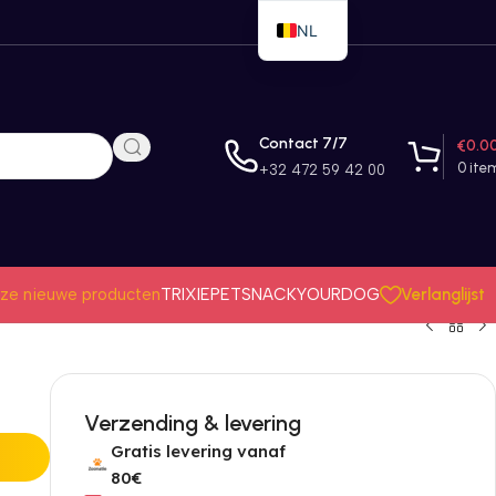
NL
EN
FR
Contact 7/7
€
0.0
0
ite
+32 472 59 42 00
Verlanglijst
ze nieuwe producten
TRIXIE
PETSNACK
YOURDOG
Verzending & levering
Gratis levering vanaf
80€