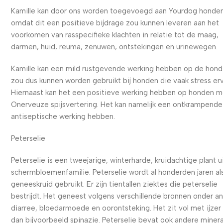
Kamille kan door ons worden toegevoegd aan Yourdog honde
omdat dit een positieve bijdrage zou kunnen leveren aan het
voorkomen van rasspecifieke klachten in relatie tot de maag,
darmen, huid, reuma, zenuwen, ontstekingen en urinewegen.
Kamille kan een mild rustgevende werking hebben op de hond
zou dus kunnen worden gebruikt bij honden die vaak stress er
Hiernaast kan het een positieve werking hebben op honden 
Onerveuze spijsvertering. Het kan namelijk een ontkrampende
antiseptische werking hebben.
Peterselie
Peterselie is een tweejarige, winterharde, kruidachtige plant u
schermbloemenfamilie. Peterselie wordt al honderden jaren al
geneeskruid gebruikt. Er zijn tientallen ziektes die peterselie
bestrijdt. Het geneest volgens verschillende bronnen onder a
diarree, bloedarmoede en oorontsteking. Het zit vol met ijze
dan bijvoorbeeld spinazie. Peterselie bevat ook andere miner