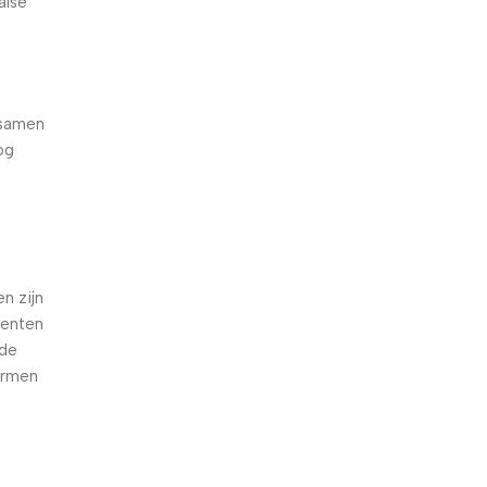
alse
 samen
og
e
n zijn
oenten
nde
armen