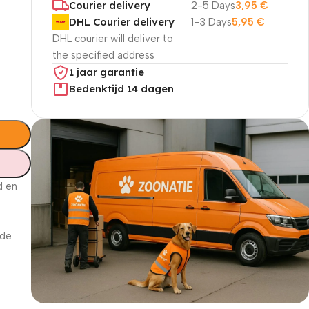
Courier delivery
2-5 Days
3,95
€
DHL Courier delivery
1-3 Days
5,95
€
DHL courier will deliver to
the specified address
1 jaar garantie
Bedenktijd 14 dagen
d en
 de