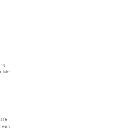
5% korting met code
WELKOM5
0
00
00
00
Dagen
Hr
Min
Sc
 kg
k. Met
isse
t een