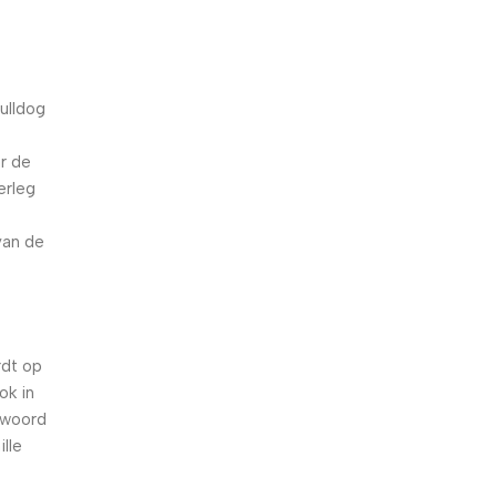
ulldog
r de
erleg
van de
rdt op
ok in
 woord
lle