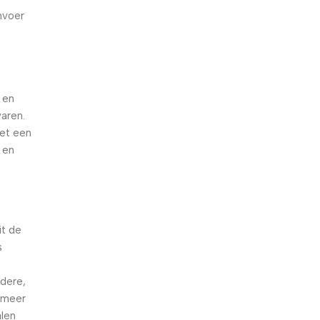
nvoer
 en
varen.
met een
 en
it de
s
ndere,
r meer
alen