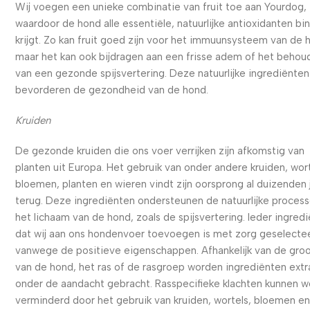
Wij voegen een unieke combinatie van fruit toe aan Yourdog,
waardoor de hond alle essentiële, natuurlijke antioxidanten bi
krijgt. Zo kan fruit goed zijn voor het immuunsysteem van de 
maar het kan ook bijdragen aan een frisse adem of het behou
van een gezonde spijsvertering. Deze natuurlijke ingrediënten
bevorderen de gezondheid van de hond.
Kruiden
De gezonde kruiden die ons voer verrijken zijn afkomstig van
planten uit Europa. Het gebruik van onder andere kruiden, wort
bloemen, planten en wieren vindt zijn oorsprong al duizenden 
terug. Deze ingrediënten ondersteunen de natuurlijke process
het lichaam van de hond, zoals de spijsvertering. Ieder ingred
dat wij aan ons hondenvoer toevoegen is met zorg geselecte
vanwege de positieve eigenschappen. Afhankelijk van de gro
van de hond, het ras of de rasgroep worden ingrediënten extr
onder de aandacht gebracht. Rasspecifieke klachten kunnen 
verminderd door het gebruik van kruiden, wortels, bloemen e