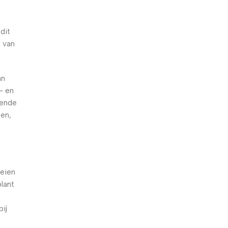
dit
n van
an
- en
mende
ben,
oeien
plant
ij