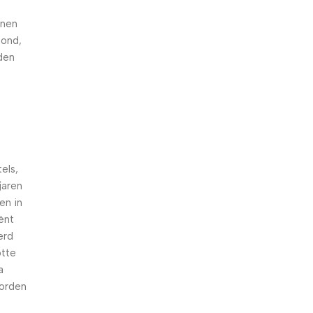
nnen
hond,
den
els,
jaren
en in
iënt
erd
otte
a
worden
n