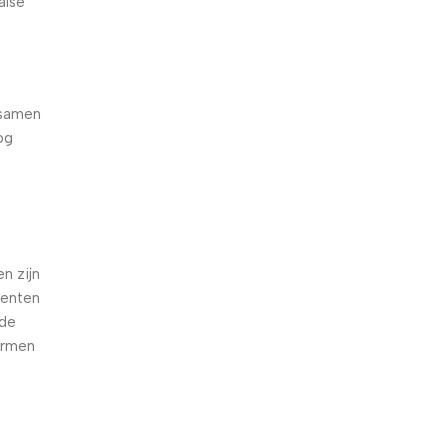
alse
 samen
og
e
n zijn
oenten
nde
armen