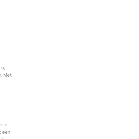
5% korting met code
WELKOM5
0
00
00
00
Dagen
Hr
Min
Sc
 kg
k. Met
isse
t een