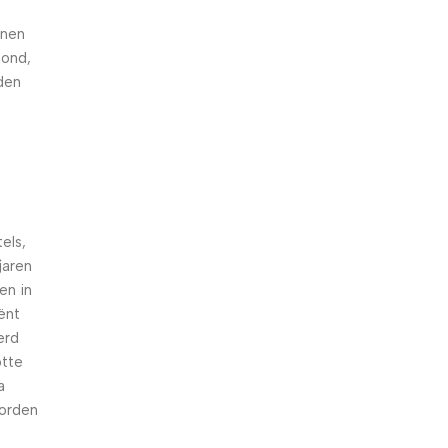
nnen
hond,
den
els,
jaren
en in
iënt
erd
otte
a
worden
n