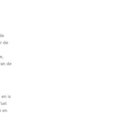
de
r de
e,
van de
 en is
sel.
n en