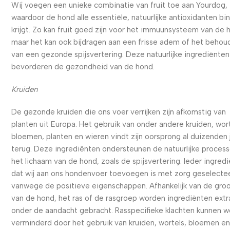
Wij voegen een unieke combinatie van fruit toe aan Yourdog,
waardoor de hond alle essentiële, natuurlijke antioxidanten bi
krijgt. Zo kan fruit goed zijn voor het immuunsysteem van de 
maar het kan ook bijdragen aan een frisse adem of het behou
van een gezonde spijsvertering. Deze natuurlijke ingrediënten
bevorderen de gezondheid van de hond.
Kruiden
De gezonde kruiden die ons voer verrijken zijn afkomstig van
planten uit Europa. Het gebruik van onder andere kruiden, wort
bloemen, planten en wieren vindt zijn oorsprong al duizenden 
terug. Deze ingrediënten ondersteunen de natuurlijke process
het lichaam van de hond, zoals de spijsvertering. Ieder ingred
dat wij aan ons hondenvoer toevoegen is met zorg geselecte
vanwege de positieve eigenschappen. Afhankelijk van de gro
van de hond, het ras of de rasgroep worden ingrediënten extr
onder de aandacht gebracht. Rasspecifieke klachten kunnen 
verminderd door het gebruik van kruiden, wortels, bloemen e