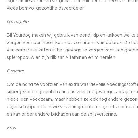
lager cholesterol- en vetgehalte en minder calorieën zit dit m
vlees bomvol gezondheidsvoordelen.
Gevogelte
Bij Yourdog maken wij gebruik van eend, kip en kalkoen welke
zorgen voor een heerlijke smaak en aroma van de brok. De ho
verteerbare eiwitten in het gevogelte zorgen voor een goed
spieropbouw en zijn rijk aan vitaminen en mineralen.
Groente
Om de hond te voorzien van extra waardevolle voedingsstoffe
supergezonde groenten aan ons voer toegevoegd. Zo zijn gr
niet alleen voedzaam, maar hebben ze ook nog andere gezo
eigenschappen. De ruwe vezel in groenten is goed voor de d
en kan onder andere bijdragen aan de spijsvertering.
Fruit