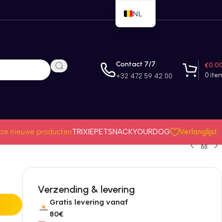
NL
EN
FR
Contact 7/7
€
0.0
0
ite
+32 472 59 42 00
Verlanglijst
ze nieuwe producten
TRIXIE
PETSNACK
YOURDOG
Verzending & levering
Gratis levering vanaf
80€