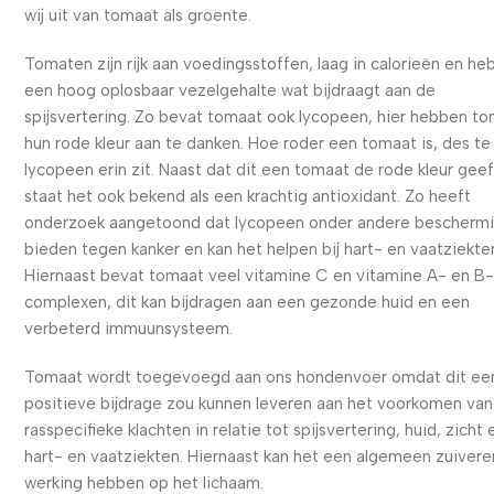
wij uit van tomaat als groente.
Tomaten zijn rijk aan voedingsstoffen, laag in calorieën en h
een hoog oplosbaar vezelgehalte wat bijdraagt aan de
spijsvertering. Zo bevat tomaat ook lycopeen, hier hebben t
hun rode kleur aan te danken. Hoe roder een tomaat is, des t
lycopeen erin zit. Naast dat dit een tomaat de rode kleur geef
staat het ook bekend als een krachtig antioxidant. Zo heeft
onderzoek aangetoond dat lycopeen onder andere beschermi
bieden tegen kanker en kan het helpen bij hart- en vaatziekte
Hiernaast bevat tomaat veel vitamine C en vitamine A- en B
complexen, dit kan bijdragen aan een gezonde huid en een
verbeterd immuunsysteem.
Tomaat wordt toegevoegd aan ons hondenvoer omdat dit ee
positieve bijdrage zou kunnen leveren aan het voorkomen van
rasspecifieke klachten in relatie tot spijsvertering, huid, zicht 
hart- en vaatziekten. Hiernaast kan het een algemeen zuiver
werking hebben op het lichaam.