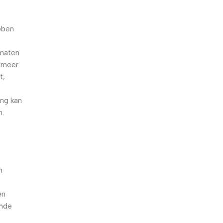
ebben
omaten
e meer
t,
ng kan
n.
-
n
en
ende