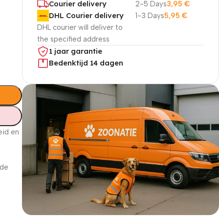
Courier delivery
2-5 Days
3,95
€
DHL Courier delivery
1-3 Days
5,95
€
DHL courier will deliver to
the specified address
1 jaar garantie
Bedenktijd 14 dagen
eid en
 de