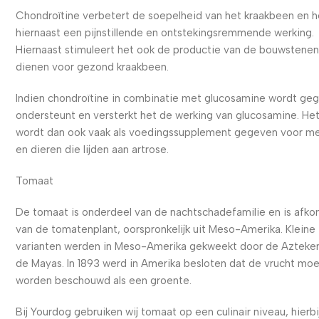
Chondroïtine verbetert de soepelheid van het kraakbeen en h
hiernaast een pijnstillende en ontstekingsremmende werking.
Hiernaast stimuleert het ook de productie van de bouwstenen
dienen voor gezond kraakbeen.
Indien chondroïtine in combinatie met glucosamine wordt ge
ondersteunt en versterkt het de werking van glucosamine. He
wordt dan ook vaak als voedingssupplement gegeven voor m
en dieren die lijden aan artrose.
Tomaat
De tomaat is onderdeel van de nachtschadefamilie en is afko
van de tomatenplant, oorspronkelijk uit Meso-Amerika. Kleine
varianten werden in Meso-Amerika gekweekt door de Azteke
de Mayas. In 1893 werd in Amerika besloten dat de vrucht mo
worden beschouwd als een groente.
Bij Yourdog gebruiken wij tomaat op een culinair niveau, hierbi