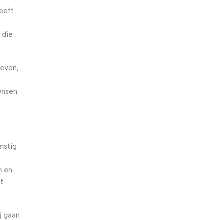
eeft
 die
geven,
t
ensen
mstig
n en
et
j gaan