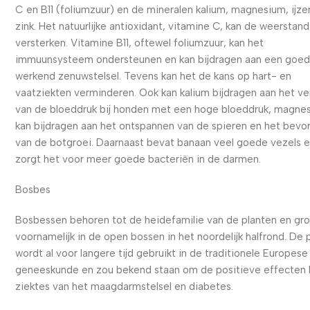
C en B11 (foliumzuur) en de mineralen kalium, magnesium, ijze
zink. Het natuurlijke antioxidant, vitamine C, kan de weerstand
versterken. Vitamine B11, oftewel foliumzuur, kan het
immuunsysteem ondersteunen en kan bijdragen aan een goe
werkend zenuwstelsel. Tevens kan het de kans op hart- en
vaatziekten verminderen. Ook kan kalium bijdragen aan het ve
van de bloeddruk bij honden met een hoge bloeddruk, magne
kan bijdragen aan het ontspannen van de spieren en het bevo
van de botgroei. Daarnaast bevat banaan veel goede vezels 
zorgt het voor meer goede bacteriën in de darmen.
Bosbes
Bosbessen behoren tot de heidefamilie van de planten en gr
voornamelijk in de open bossen in het noordelijk halfrond. De 
wordt al voor langere tijd gebruikt in de traditionele Europese
geneeskunde en zou bekend staan om de positieve effecten b
ziektes van het maagdarmstelsel en diabetes.