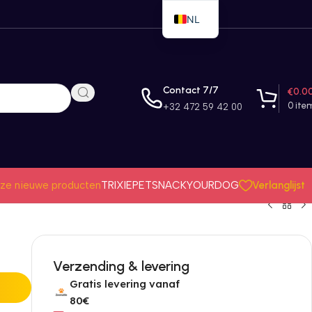
NL
EN
FR
Contact 7/7
€
0.0
0
ite
+32 472 59 42 00
Verlanglijst
ze nieuwe producten
TRIXIE
PETSNACK
YOURDOG
Verzending & levering
Gratis levering vanaf
80€