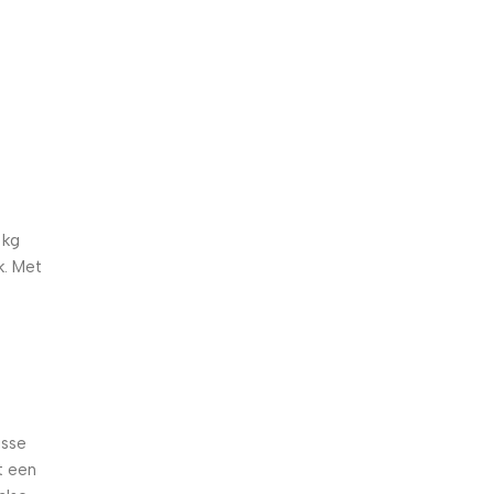
5% korting met code
WELKOM5
0
00
00
00
Dagen
Hr
Min
Sc
 kg
k. Met
isse
t een