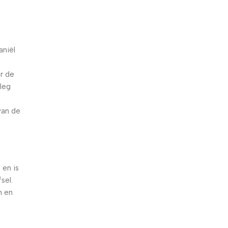
aniël
r de
rleg
van de
 en is
sel.
n en