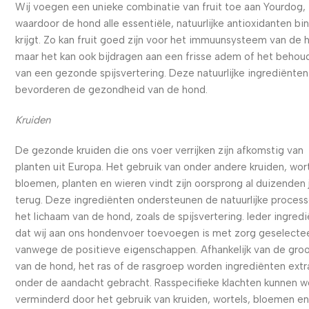
Wij voegen een unieke combinatie van fruit toe aan Yourdog,
waardoor de hond alle essentiële, natuurlijke antioxidanten bi
krijgt. Zo kan fruit goed zijn voor het immuunsysteem van de 
maar het kan ook bijdragen aan een frisse adem of het behou
van een gezonde spijsvertering. Deze natuurlijke ingrediënten
bevorderen de gezondheid van de hond.
Kruiden
De gezonde kruiden die ons voer verrijken zijn afkomstig van
planten uit Europa. Het gebruik van onder andere kruiden, wort
bloemen, planten en wieren vindt zijn oorsprong al duizenden 
terug. Deze ingrediënten ondersteunen de natuurlijke process
het lichaam van de hond, zoals de spijsvertering. Ieder ingred
dat wij aan ons hondenvoer toevoegen is met zorg geselecte
vanwege de positieve eigenschappen. Afhankelijk van de gro
van de hond, het ras of de rasgroep worden ingrediënten extr
onder de aandacht gebracht. Rasspecifieke klachten kunnen 
verminderd door het gebruik van kruiden, wortels, bloemen e