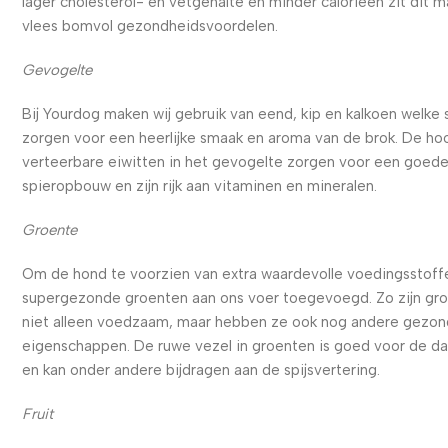
lager cholesterol- en vetgehalte en minder calorieën zit dit m
vlees bomvol gezondheidsvoordelen.
Gevogelte
Bij Yourdog maken wij gebruik van eend, kip en kalkoen welke
zorgen voor een heerlijke smaak en aroma van de brok. De ho
verteerbare eiwitten in het gevogelte zorgen voor een goed
spieropbouw en zijn rijk aan vitaminen en mineralen.
Groente
Om de hond te voorzien van extra waardevolle voedingsstoffe
supergezonde groenten aan ons voer toegevoegd. Zo zijn gr
niet alleen voedzaam, maar hebben ze ook nog andere gezo
eigenschappen. De ruwe vezel in groenten is goed voor de d
en kan onder andere bijdragen aan de spijsvertering.
Fruit