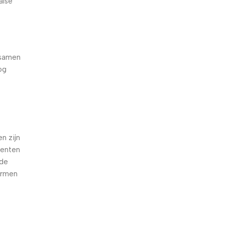
alse
 samen
og
e
n zijn
oenten
nde
armen