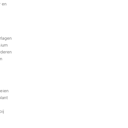
r en
d
rlagen
sium
rderen
en
oeien
plant
ij