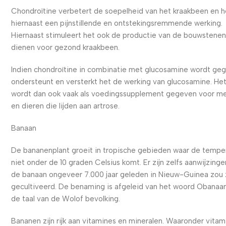
Chondroïtine verbetert de soepelheid van het kraakbeen en h
hiernaast een pijnstillende en ontstekingsremmende werking.
Hiernaast stimuleert het ook de productie van de bouwstenen
dienen voor gezond kraakbeen.
Indien chondroïtine in combinatie met glucosamine wordt ge
ondersteunt en versterkt het de werking van glucosamine. He
wordt dan ook vaak als voedingssupplement gegeven voor m
en dieren die lijden aan artrose.
Banaan
De bananenplant groeit in tropische gebieden waar de tempe
niet onder de 10 graden Celsius komt. Er zijn zelfs aanwijzinge
de banaan ongeveer 7.000 jaar geleden in Nieuw-Guinea zou z
gecultiveerd. De benaming is afgeleid van het woord Obanaan
de taal van de Wolof bevolking.
Bananen zijn rijk aan vitamines en mineralen. Waaronder vitam