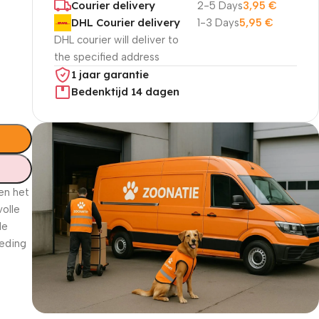
Courier delivery
2-5 Days
3,95
€
DHL Courier delivery
1-3 Days
5,95
€
DHL courier will deliver to
the specified address
1 jaar garantie
Bedenktijd 14 dagen
en het
volle
de
oeding