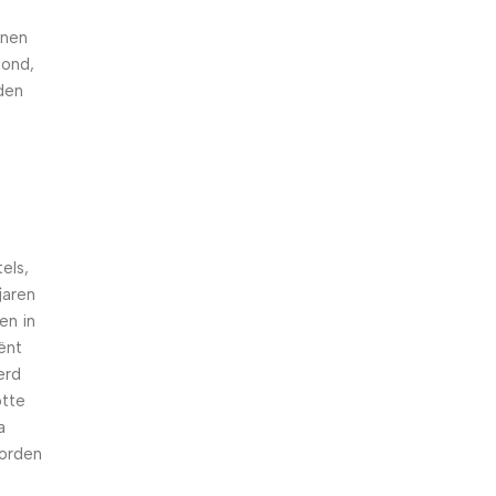
nnen
hond,
den
els,
jaren
en in
iënt
erd
otte
a
worden
n