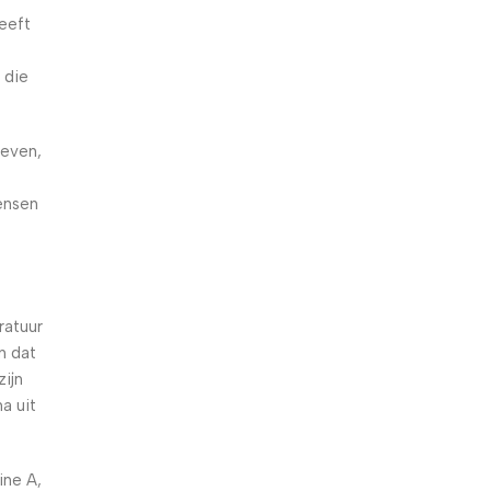
eeft
 die
geven,
t
ensen
ratuur
n dat
ijn
a uit
ine A,