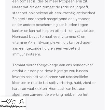
een tomaat is, des te meer lycopeen erin zit.
Naast dat dit een tomaat de rode kleur geeft,
staat het ook bekend als een krachtig antioxidant.
Zo heeft onderzoek aangetoond dat lycopeen
onder andere bescherming kan bieden tegen
kanker en kan het helpen bij hart- en vaatziekten.
Hiernaast bevat tomaat veel vitamine C en
vitamine A- en B-complexen, dit kan bijdragen
aan een gezonde huid en een verbeterd
immuunsysteem.
Tomaat wordt toegevoegd aan ons hondenvoer
omdat dit een positieve bijdrage zou kunnen
leveren aan het voorkomen van rasspecifieke
klachten in relatie tot spijsvertering, huid, zicht en
hart- en vaatziekten. Hiernaast kan het een
algemeen zuiverende werking hebben op het
lichaam.
Menu
Verlanglijst
Winkelwagen
Mijn account