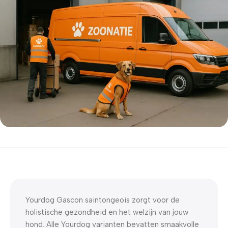
5% korting met code
WELKOM5
0
00
00
00
Dagen
Hr
Min
Sc
Yourdog Gascon saintongeois zorgt voor de
holistische gezondheid en het welzijn van jouw
hond. Alle Yourdog varianten bevatten smaakvolle