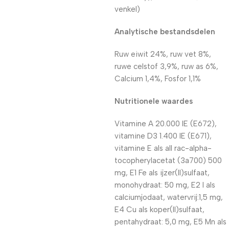
venkel)
Analytische bestandsdelen
Ruw eiwit 24%, ruw vet 8%,
ruwe celstof 3,9%, ruw as 6%,
Calcium 1,4%, Fosfor 1,1%
Nutritionele waardes
Vitamine A 20.000 IE (E672),
vitamine D3 1.400 IE (E671),
vitamine E als all rac-alpha-
tocopherylacetat (3a700) 500
mg, E1 Fe als ijzer(II)sulfaat,
monohydraat: 50 mg, E2 I als
calciumjodaat, watervrij:1,5 mg,
E4 Cu als koper(II)sulfaat,
pentahydraat: 5,0 mg, E5 Mn als