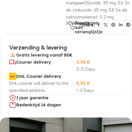
mangaan(II)oxide: 35 mg, E6 Zn
als zinkoxide: 65 mg, E8 Se als
natriumseleniet: 0,2 mg.
Toevoegen
Vergelijk
Share:
aan
verlanglijstje
Verzending & levering
Gratis levering vanaf 80€
Courier delivery
3,95
€
2-5 Days
DHL Courier delivery
DHL courier will deliver to the
5,95
€
specified address
1-3 Days
1 jaar garantie
Bedenktijd 14 dagen