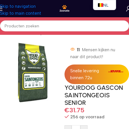
NL
Skip to navigation
Skip to main content
EN
FR
Home
/
Honden
/
Droogvoer
11
Mensen kijken nu
naar dit product!
Snelle levering
binnen 72u
YOURDOG GASCON
SAINTONGEOIS
SENIOR
€
31.75
256 op voorraad