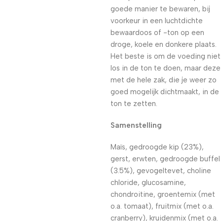
goede manier te bewaren, bij
voorkeur in een luchtdichte
bewaardoos of -ton op een
droge, koele en donkere plaats.
Het beste is om de voeding niet
los in de ton te doen, maar deze
met de hele zak, die je weer zo
goed mogelijk dichtmaakt, in de
ton te zetten.
Samenstelling
Maïs, gedroogde kip (23%),
gerst, erwten, gedroogde buffel
(3.5%), gevogeltevet, choline
chloride, glucosamine,
chondroitine, groentemix (met
o.a. tomaat), fruitmix (met o.a.
cranberry), kruidenmix (met o.a.