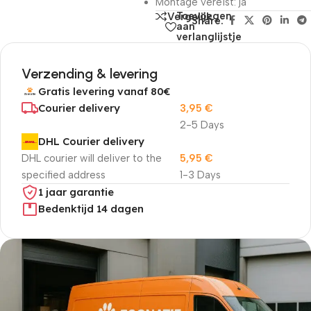
Montage vereist: ja
Toevoegen
Vergelijk
Share:
aan
verlanglijstje
Verzending & levering
Gratis levering vanaf 80€
Courier delivery
3,95
€
2-5 Days
DHL Courier delivery
DHL courier will deliver to the
5,95
€
specified address
1-3 Days
1 jaar garantie
Bedenktijd 14 dagen