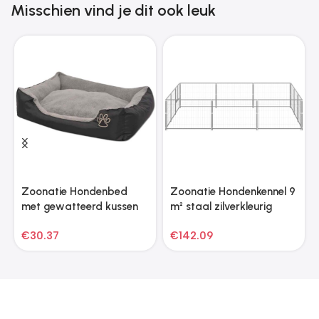
Misschien vind je dit ook leuk
Zoonatie Hondenbed
Zoonatie Hondenkennel 9
met gewatteerd kussen
m² staal zilverkleurig
maat L zwart
€
30.37
€
142.09