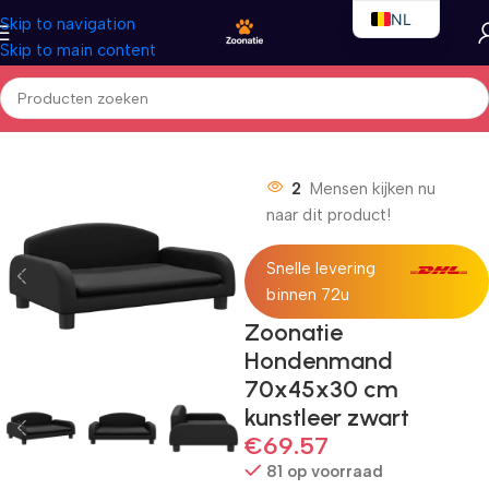
NL
Skip to navigation
Skip to main content
EN
FR
Home
/
Honden
/
Hondenbedden
2
Mensen kijken nu
naar dit product!
Snelle levering
binnen 72u
Zoonatie
Hondenmand
70x45x30 cm
kunstleer zwart
€
69.57
81 op voorraad