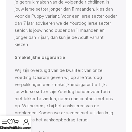
je gebruik maken van de volgende richtlijnen. Is
jouw Ierse setter jonger dan 11 maanden, kies dan
voor de Puppy variant. Voor een Ierse setter ouder
dan 7 jaar adviseren we de Yourdog Ierse setter
senior. Is jouw hond ouder dan 11 maanden en
jonger dan 7 jaar, dan kun je de Adult variant
kiezen.
Smakelijkheidsgarantie
Wij zijn overtuigd van de kwaliteit van onze
voeding. Daarom geven wij op alle Yourdog
verpakkingen een smakelijkheidsgarantie. Lijkt
jouw Ierse setter zijn Yourdog hondenvoer toch
niet lekker te vinden, neem dan contact met ons
op. Wij helpen je bij het analyseren van de
problemen. Komen we er samen niet uit dan krijg
je van ons het aankoopbedrag terug.
Menu
Verlanglijst
Winkelwagen
Mijn account