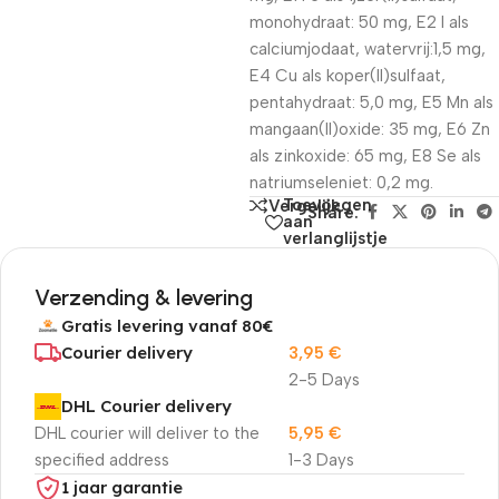
monohydraat: 50 mg, E2 I als
calciumjodaat, watervrij:1,5 mg,
E4 Cu als koper(II)sulfaat,
pentahydraat: 5,0 mg, E5 Mn als
mangaan(II)oxide: 35 mg, E6 Zn
als zinkoxide: 65 mg, E8 Se als
natriumseleniet: 0,2 mg.
Toevoegen
Vergelijk
Share:
aan
verlanglijstje
Verzending & levering
Gratis levering vanaf 80€
Courier delivery
3,95
€
2-5 Days
DHL Courier delivery
DHL courier will deliver to the
5,95
€
specified address
1-3 Days
1 jaar garantie