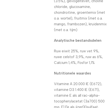
(3.5%), gevogeltevet, choline
chloride, glucosamine,
chondroitine, groentemix (met
o.a. wortel), fruitmix (met o.a.
mango, frambozen), kruidenmix
(met o.a. tijm)
Analytische bestandsdelen
Ruw eiwit 25%, ruw vet 9%,
ruwe celstof 3,9%, ruw as 6%,
Calcium 1,4%, Fosfor 1,1%
Nutritionele waardes
Vitamine A 20.000 IE (E672),
vitamine D3 1.400 IE (E671),
vitamine E als all rac-alpha-
tocopherylacetat (3a700) 500
mg, E1 Fe als ijzer(II)sulfaat,