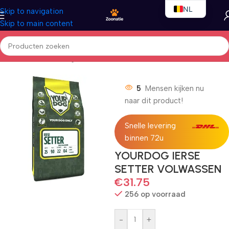
NL
Skip to navigation
Skip to main content
EN
FR
Home
/
Honden
/
Droogvoer
5
Mensen kijken nu
naar dit product!
Snelle levering
binnen 72u
YOURDOG IERSE
SETTER VOLWASSEN
€
31.75
256 op voorraad
-
+