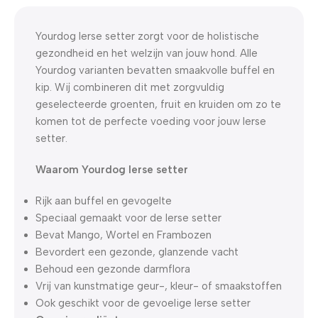
0
00
00
00
Dagen
Hr
Min
Sc
Yourdog Ierse setter zorgt voor de holistische
gezondheid en het welzijn van jouw hond. Alle
Yourdog varianten bevatten smaakvolle buffel en
kip. Wij combineren dit met zorgvuldig
geselecteerde groenten, fruit en kruiden om zo te
komen tot de perfecte voeding voor jouw Ierse
setter.
Waarom Yourdog Ierse setter
Rijk aan buffel en gevogelte
Speciaal gemaakt voor de Ierse setter
Bevat Mango, Wortel en Frambozen
Bevordert een gezonde, glanzende vacht
Behoud een gezonde darmflora
Vrij van kunstmatige geur-, kleur- of smaakstoffen
Ook geschikt voor de gevoelige Ierse setter