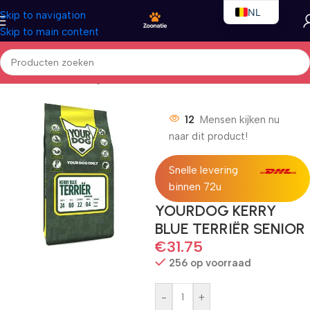
NL
Skip to navigation
Skip to main content
EN
FR
Home
/
Honden
/
Droogvoer
12
Mensen kijken nu
naar dit product!
Snelle levering
binnen 72u
YOURDOG KERRY
BLUE TERRIËR SENIOR
€
31.75
256 op voorraad
-
+