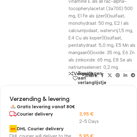
vitamine E als all rac-alpha-
tocopherylacetat (3a700) 500
mg, E1 Fe als ijzer(II)sulfaat,
monohydraat: 50 mg, E2 I als
calciumjodaat, watervrij:1,5 mg,
E4 Cu als koper(II)sulfaat,
pentahydraat: 5,0 mg, E5 Mn als
mangaan(II)oxide: 35 mg, E6 Zn
als zinkoxide: 65 mg, E8 Se als
natriumseleniet: 0,2 mg.
Toevoegen
Vergelijk
Share:
aan
verlanglijstje
Verzending & levering
Gratis levering vanaf 80€
Courier delivery
3,95
€
2-5 Days
DHL Courier delivery
DHL courier will deliver to the
5,95
€