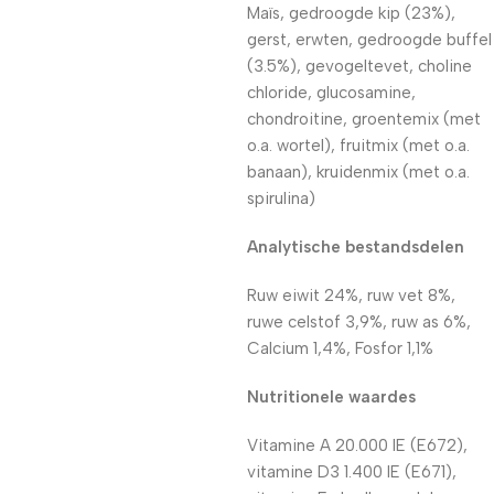
Maïs, gedroogde kip (23%),
gerst, erwten, gedroogde buffel
(3.5%), gevogeltevet, choline
chloride, glucosamine,
chondroitine, groentemix (met
o.a. wortel), fruitmix (met o.a.
banaan), kruidenmix (met o.a.
spirulina)
Analytische bestandsdelen
Ruw eiwit 24%, ruw vet 8%,
ruwe celstof 3,9%, ruw as 6%,
Calcium 1,4%, Fosfor 1,1%
Nutritionele waardes
Vitamine A 20.000 IE (E672),
vitamine D3 1.400 IE (E671),