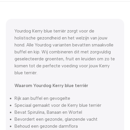
5% korting met code
WELKOM5
0
00
00
00
Dagen
Hr
Min
Sc
Yourdog Kerry blue terriër zorgt voor de
holistische gezondheid en het welzijn van jouw
hond. Alle Yourdog varianten bevatten smaakvolle
buffel en kip. Wij combineren dit met zorgvuldig
geselecteerde groenten, fruit en kruiden om zo te
komen tot de perfecte voeding voor jouw Kerry
blue terriër.
Waarom Yourdog Kerry blue terriër
Rijk aan buffel en gevogelte
Speciaal gemaakt voor de Kerry blue terriër
Bevat Spirulina, Banaan en Wortel
Bevordert een gezonde, glanzende vacht
Behoud een gezonde darmflora