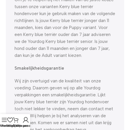
tussen onze varianten Kerry blue terriër
hondenvoer kun je gebruik maken van de volgende
richtlijnen. Is jouw Kerry blue terriër jonger dan 11
maanden, kies dan voor de Puppy variant. Voor
een Kerry blue terriër ouder dan 7 jaar adviseren
we de Yourdog Kerry blue terriër senior. Is jouw
hond ouder dan 11 maanden en jonger dan 7 jaar,
dan kun je de Adult variant kiezen.
Smakelijkheidsgarantie
Wij zijn overtuigd van de kwaliteit van onze
voeding. Daarom geven wij op alle Yourdog
verpakkingen een smakelijkheidsgarantie. Lijkt
jouw Kerry blue terriër zijn Yourdog hondenvoer
toch niet lekker te vinden, neem dan contact met
ons op. Wij helpen je bij het analyseren van de
problemen. Komen we er samen niet uit dan krijg
Menu
Verlanglijst
Winkelwagen
Mijn account
je van ons het aankoopbedrag terug.