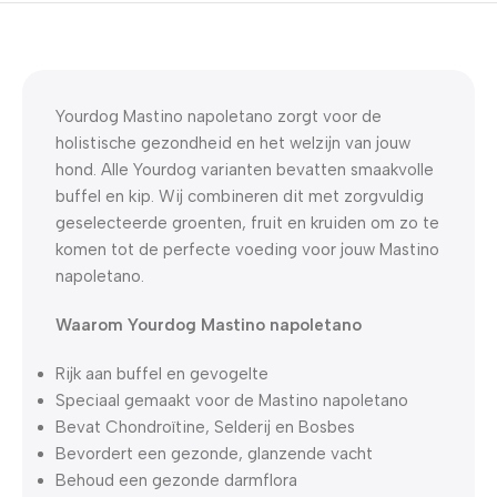
5% korting met code
WELKOM5
0
00
00
00
Dagen
Hr
Min
Sc
Yourdog Mastino napoletano zorgt voor de
holistische gezondheid en het welzijn van jouw
hond. Alle Yourdog varianten bevatten smaakvolle
buffel en kip. Wij combineren dit met zorgvuldig
geselecteerde groenten, fruit en kruiden om zo te
komen tot de perfecte voeding voor jouw Mastino
napoletano.
Waarom Yourdog Mastino napoletano
Rijk aan buffel en gevogelte
Speciaal gemaakt voor de Mastino napoletano
Bevat Chondroïtine, Selderij en Bosbes
Bevordert een gezonde, glanzende vacht
Behoud een gezonde darmflora