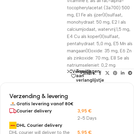
vitamine E als all rac-alpha-
tocopherylacetat (3a700) 500
mg, E1 Fe als ijzer(II)sulfaat,
monohydraat: 50 mg, E2 I als
calciumjodaat, watervrij:1,5 mg,
E4 Cu als koper(II)sulfaat,
pentahydraat: 5,0 mg, E5 Mn als
mangaan(II)oxide: 35 mg, E6 Zn
als zinkoxide: 70 mg, E8 Se als
natriumseleniet: 0,2 mg.
Toevoegen
Vergelijk
Share:
aan
verlanglijstje
Verzending & levering
Gratis levering vanaf 80€
Courier delivery
3,95
€
2-5 Days
DHL Courier delivery
DHL courier will deliver to the
5,95
€