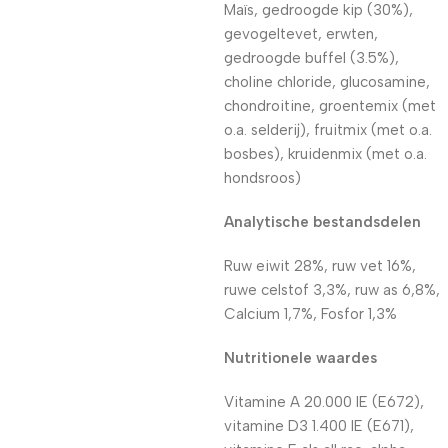
Maïs, gedroogde kip (30%),
gevogeltevet, erwten,
gedroogde buffel (3.5%),
choline chloride, glucosamine,
chondroitine, groentemix (met
o.a. selderij), fruitmix (met o.a.
bosbes), kruidenmix (met o.a.
hondsroos)
Analytische bestandsdelen
Ruw eiwit 28%, ruw vet 16%,
ruwe celstof 3,3%, ruw as 6,8%,
Calcium 1,7%, Fosfor 1,3%
Nutritionele waardes
Vitamine A 20.000 IE (E672),
vitamine D3 1.400 IE (E671),