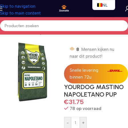
NL
Skip to navigation
Skip to main content
EN
FR
Home
/
Honden
/
Droogvoer
8
Mensen kijken nu
naar dit product!
Snelle levering
binnen 72u
YOURDOG MASTINO
NAPOLETANO PUP
€
31.75
78 op voorraad
-
+