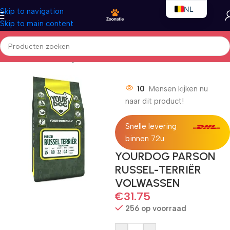
NL
Skip to navigation
Skip to main content
EN
FR
Home
/
Honden
/
Droogvoer
10
Mensen kijken nu
naar dit product!
Snelle levering
binnen 72u
YOURDOG PARSON
RUSSEL-TERRIËR
VOLWASSEN
€
31.75
256 op voorraad