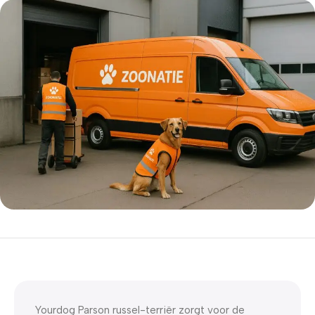
5% korting met code
WELKOM5
0
00
00
00
Dagen
Hr
Min
Sc
Yourdog Parson russel-terriër zorgt voor de