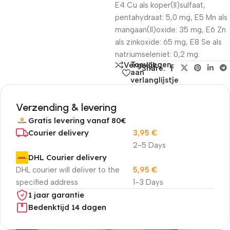
E4 Cu als koper(II)sulfaat,
pentahydraat: 5,0 mg, E5 Mn als
mangaan(II)oxide: 35 mg, E6 Zn
als zinkoxide: 65 mg, E8 Se als
natriumseleniet: 0,2 mg.
Toevoegen
Vergelijk
Share:
aan
verlanglijstje
Verzending & levering
Gratis levering vanaf 80€
Courier delivery
3,95
€
2-5 Days
DHL Courier delivery
DHL courier will deliver to the
5,95
€
specified address
1-3 Days
1 jaar garantie
Bedenktijd 14 dagen