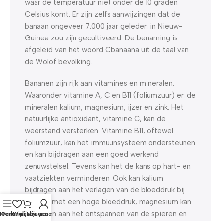
waar de temperatuur niet onder de 10 graden
Celsius komt. Er zijn zelfs aanwijzingen dat de
banaan ongeveer 7.000 jaar geleden in Nieuw-
Guinea zou zijn gecultiveerd. De benaming is
afgeleid van het woord Obanaana uit de taal van
de Wolof bevolking.
Bananen zijn rijk aan vitamines en mineralen.
Waaronder vitamine A, C en B11 (foliumzuur) en de
mineralen kalium, magnesium, ijzer en zink. Het
natuurlijke antioxidant, vitamine C, kan de
weerstand versterken. Vitamine B11, oftewel
foliumzuur, kan het immuunsysteem ondersteunen
en kan bijdragen aan een goed werkend
zenuwstelsel. Tevens kan het de kans op hart- en
vaatziekten verminderen. Ook kan kalium
bijdragen aan het verlagen van de bloeddruk bij
honden met een hoge bloeddruk, magnesium kan
bijdragen aan het ontspannen van de spieren en
Menu
Verlanglijst
Winkelwagen
Mijn account