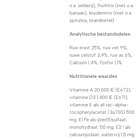
o.a. selderij), fruitmix (met o.a.
banaan), kruidenmix (met o.a.
spirulina, brandnetel)
Analytische bestandsdelen
Ruw eiwit 25%, ruw vet 9%,
ruwe celstof 3,9%, ruw as 6%,
Calcium 1,4%, Fosfor 1,1%
Nutritionele waardes
Vitamine A 20.000 IE (E672),
vitamine D3 1.400 IE (E671),
vitamine E als all rac-alpha-
tocopherylacetat (3a700) 500
mg, E1 Fe als ijzer(II)sulfaat,
monohydraat: 50 mg, E2 I als
calciumjodaat, watervrij:1,5 mg,