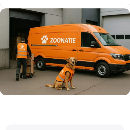
5% korting met code
WELKOM5
0
00
00
00