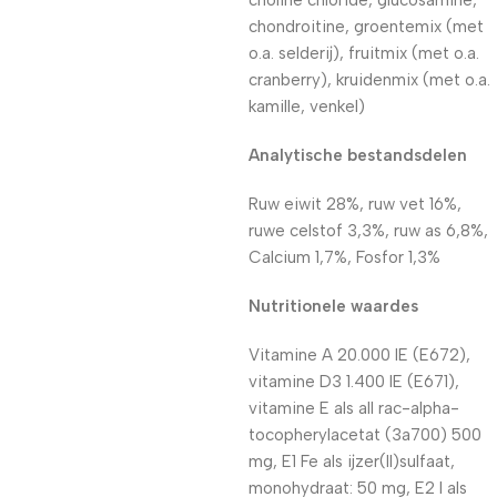
choline chloride, glucosamine,
chondroitine, groentemix (met
o.a. selderij), fruitmix (met o.a.
cranberry), kruidenmix (met o.a.
kamille, venkel)
Analytische bestandsdelen
Ruw eiwit 28%, ruw vet 16%,
ruwe celstof 3,3%, ruw as 6,8%,
Calcium 1,7%, Fosfor 1,3%
Nutritionele waardes
Vitamine A 20.000 IE (E672),
vitamine D3 1.400 IE (E671),
vitamine E als all rac-alpha-
tocopherylacetat (3a700) 500
mg, E1 Fe als ijzer(II)sulfaat,
monohydraat: 50 mg, E2 I als