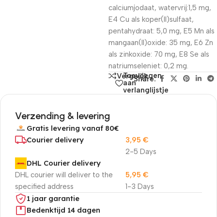
calciumjodaat, watervrij:1,5 mg,
E4 Cu als koper(II)sulfaat,
pentahydraat: 5,0 mg, E5 Mn als
mangaan(II)oxide: 35 mg, E6 Zn
als zinkoxide: 70 mg, E8 Se als
natriumseleniet: 0,2 mg.
Toevoegen
Vergelijk
Share:
aan
verlanglijstje
Verzending & levering
Gratis levering vanaf 80€
Courier delivery
3,95
€
2-5 Days
DHL Courier delivery
DHL courier will deliver to the
5,95
€
specified address
1-3 Days
1 jaar garantie
Bedenktijd 14 dagen