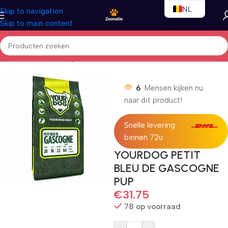
NL
Skip to navigation
Skip to main content
EN
FR
Home
/
Honden
/
Droogvoer
6
Mensen kijken nu
naar dit product!
Snelle levering
binnen 72u
YOURDOG PETIT
BLEU DE GASCOGNE
PUP
€
31.75
78 op voorraad