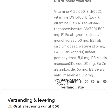
Nutritionele waardes
Vitamine A 20.000 IE (E672),
vitamine D3 1.400 IE (E671),
vitamine E als all rac-alpha-
tocopherylacetat (3a700) 500
mg, E1 Fe als ijzer(II)sulfaat,
monohydraat: 50 mg, E2 I als
calciumjodaat, watervrij:1,5 mg,
E4 Cu als koper(II)sulfaat,
pentahydraat: 5,0 mg, E5 Mn als
mangaan(II)oxide: 35 mg, E6 Zn
als zinkoxide: 65 mg, E8 Se als
natriumseleniet: 0,2 mg.
Toevoegen
Vergelijk
Share:
aan
verlanglijstje
Verzending & levering
Gratis levering vanaf 80€