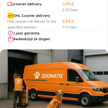
Courier delivery
3,95
€
2-5 Days
DHL Courier delivery
DHL courier will deliver to the
5,95
€
specified address
1-3 Days
1 jaar garantie
Bedenktijd 14 dagen