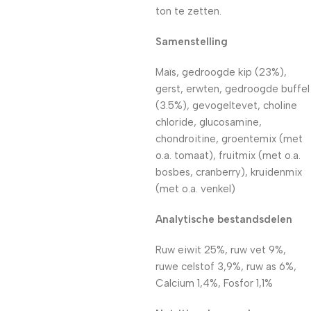
ton te zetten.
Samenstelling
Maïs, gedroogde kip (23%),
gerst, erwten, gedroogde buffel
(3.5%), gevogeltevet, choline
chloride, glucosamine,
chondroitine, groentemix (met
o.a. tomaat), fruitmix (met o.a.
bosbes, cranberry), kruidenmix
(met o.a. venkel)
Analytische bestandsdelen
Ruw eiwit 25%, ruw vet 9%,
ruwe celstof 3,9%, ruw as 6%,
Calcium 1,4%, Fosfor 1,1%