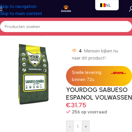
NL
Skip to navigation
Skip to main content
EN
FR
Home
/
Honden
/
Droogvoer
4
Mensen kijken nu
naar dit product!
Snelle levering
binnen 72u
YOURDOG SABUESO
ESPANOL VOLWASSEN
€
31.75
256 op voorraad
-
+