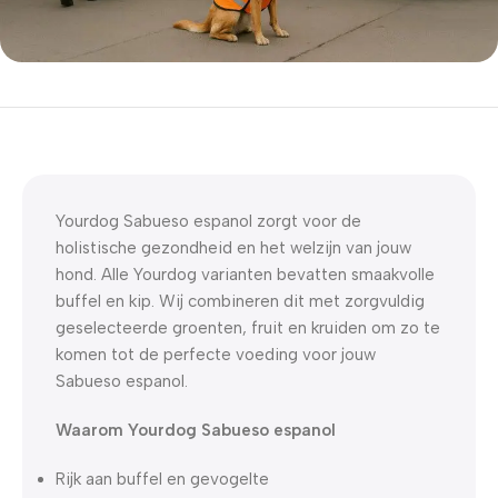
5% korting met code
WELKOM5
0
00
00
00
Dagen
Hr
Min
Sc
Yourdog Sabueso espanol zorgt voor de
holistische gezondheid en het welzijn van jouw
hond. Alle Yourdog varianten bevatten smaakvolle
buffel en kip. Wij combineren dit met zorgvuldig
geselecteerde groenten, fruit en kruiden om zo te
komen tot de perfecte voeding voor jouw
Sabueso espanol.
Waarom Yourdog Sabueso espanol
Rijk aan buffel en gevogelte