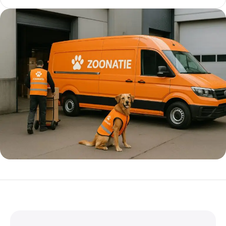
5% korting met code
WELKOM5
0
00
00
00
Dagen
Hr
Min
Sc