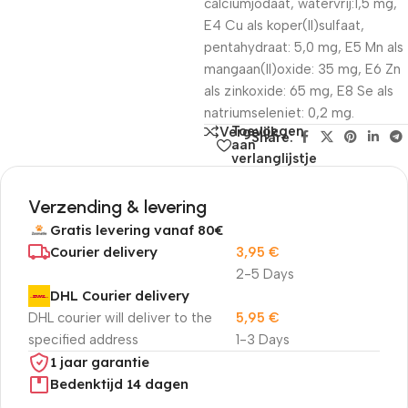
calciumjodaat, watervrij:1,5 mg,
E4 Cu als koper(II)sulfaat,
pentahydraat: 5,0 mg, E5 Mn als
mangaan(II)oxide: 35 mg, E6 Zn
als zinkoxide: 65 mg, E8 Se als
natriumseleniet: 0,2 mg.
Toevoegen
Vergelijk
Share:
aan
verlanglijstje
Verzending & levering
Gratis levering vanaf 80€
Courier delivery
3,95
€
2-5 Days
DHL Courier delivery
DHL courier will deliver to the
5,95
€
specified address
1-3 Days
1 jaar garantie
Bedenktijd 14 dagen