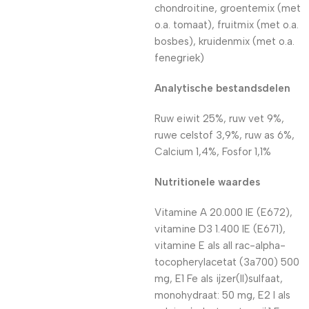
chondroitine, groentemix (met
o.a. tomaat), fruitmix (met o.a.
bosbes), kruidenmix (met o.a.
fenegriek)
Analytische bestandsdelen
Ruw eiwit 25%, ruw vet 9%,
ruwe celstof 3,9%, ruw as 6%,
Calcium 1,4%, Fosfor 1,1%
Nutritionele waardes
Vitamine A 20.000 IE (E672),
vitamine D3 1.400 IE (E671),
vitamine E als all rac-alpha-
tocopherylacetat (3a700) 500
mg, E1 Fe als ijzer(II)sulfaat,
monohydraat: 50 mg, E2 I als