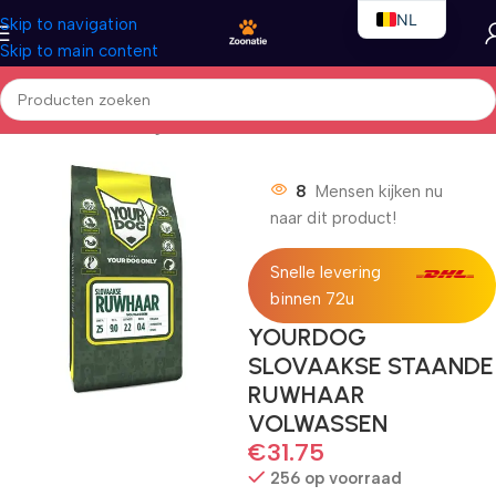
NL
Skip to navigation
Skip to main content
EN
FR
Home
/
Honden
/
Droogvoer
8
Mensen kijken nu
naar dit product!
Snelle levering
binnen 72u
YOURDOG
SLOVAAKSE STAANDE
RUWHAAR
VOLWASSEN
€
31.75
256 op voorraad