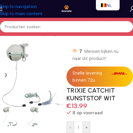
NL
Skip to navigation
Skip to main content
EN
FR
Home
/
Katten
/
Kattenspeelgoed
7
Mensen kijken nu
naar dit product!
Snelle levering
binnen 72u
TRIXIE CATCHIT
KUNSTSTOF WIT
€
13.99
8 op voorraad
-
+