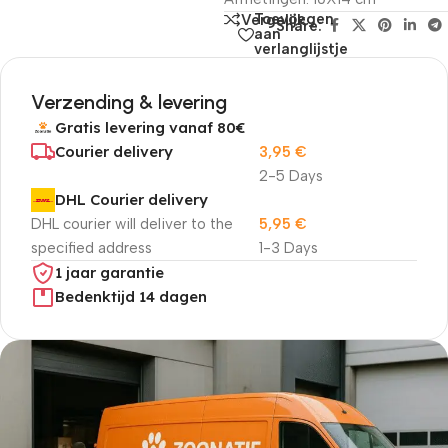
Toevoegen
Vergelijk
Share:
aan
verlanglijstje
Verzending & levering
Gratis levering vanaf 80€
Courier delivery
3,95
€
2-5 Days
DHL Courier delivery
DHL courier will deliver to the
5,95
€
specified address
1-3 Days
1 jaar garantie
Bedenktijd 14 dagen