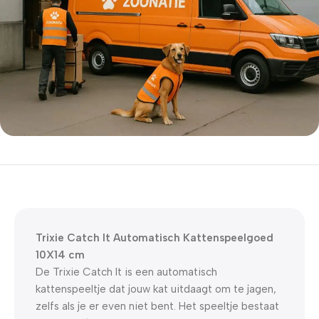
5% korting met code
WELKOM5
0
00
00
00
Dagen
Hr
Min
Sc
Trixie Catch It Automatisch Kattenspeelgoed
10X14 cm
De Trixie Catch It is een automatisch
kattenspeeltje dat jouw kat uitdaagt om te jagen,
zelfs als je er even niet bent. Het speeltje bestaat