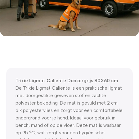
5% korting met code
WELKOM5
0
00
00
00
Dagen
Hr
Min
Sc
Trixie Ligmat Caliente Donkergrijs 80X60 cm
De Trixie Ligmat Caliente is een praktische ligmat
met doorgestikte geweven stof en zachte
polyester bekleding. De mat is gevuld met 2 cm
dik polyestervlies en zorgt voor een comfortabele
ondergrond voor je hond. Ideaal voor gebruik in
bench, mand of op de vloer. Deze mat is wasbaar
op 95 °C, wat zorgt voor een hygiënische