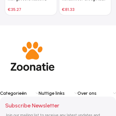
Sensitive Lamb & Rice
€
35.27
€
81.33
30kg 2 st
Categorieën
Nuttige links
Over ons
Subscribe Newsletter
Join our mailing list to receive any latest updates and