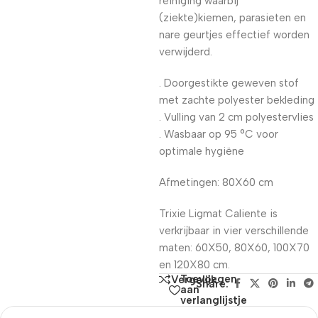
reiniging waarbij
(ziekte)kiemen, parasieten en
nare geurtjes effectief worden
verwijderd.
. Doorgestikte geweven stof
met zachte polyester bekleding
. Vulling van 2 cm polyestervlies
. Wasbaar op 95 °C voor
optimale hygiëne
Afmetingen: 80X60 cm
Trixie Ligmat Caliente is
verkrijbaar in vier verschillende
maten: 60X50, 80X60, 100X70
en 120X80 cm.
Toevoegen
Vergelijk
Share:
aan
verlanglijstje