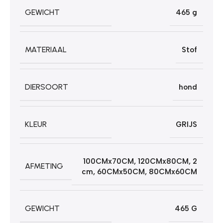
GEWICHT
465 g
MATERIAAL
Stof
DIERSOORT
hond
KLEUR
GRIJS
100CMx70CM
,
120CMx80CM
,
2
AFMETING
cm
,
60CMx50CM
,
80CMx60CM
GEWICHT
465 G