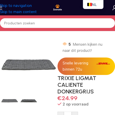
NL
Skip to navigation
Skip to main content
EN
FR
Home
/
Honden
/
Hondenbedden
5
Mensen kijken nu
naar dit product!
Snelle levering
binnen 72u
TRIXIE LIGMAT
CALIENTE
DONKERGRIJS
€
24.99
2 op voorraad