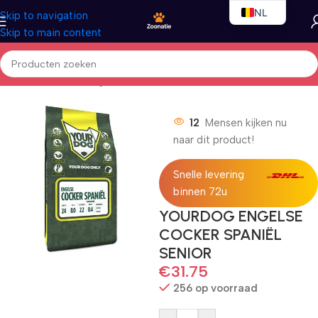
NL
Skip to navigation
Skip to main content
EN
FR
Home
/
Honden
/
Droogvoer
12
Mensen kijken nu
naar dit product!
Snelle levering
binnen 72u
YOURDOG ENGELSE
COCKER SPANIËL
SENIOR
€
31.75
256 op voorraad