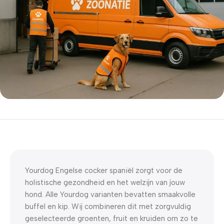
5% korting met code
WELKOM5
0
00
00
00
Dagen
Hr
Min
Sc
Yourdog Engelse cocker spaniël zorgt voor de
holistische gezondheid en het welzijn van jouw
hond. Alle Yourdog varianten bevatten smaakvolle
buffel en kip. Wij combineren dit met zorgvuldig
geselecteerde groenten, fruit en kruiden om zo te