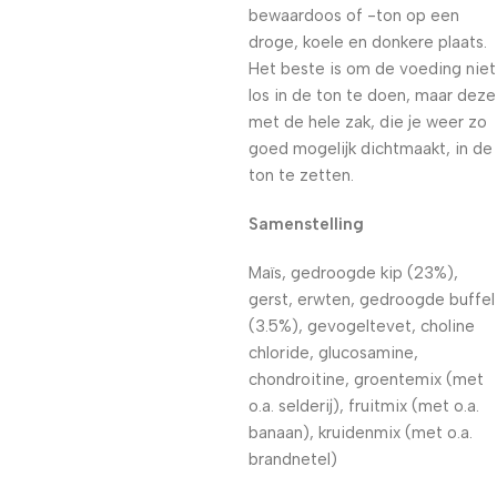
bewaardoos of -ton op een
droge, koele en donkere plaats.
Het beste is om de voeding niet
los in de ton te doen, maar deze
met de hele zak, die je weer zo
goed mogelijk dichtmaakt, in de
ton te zetten.
Samenstelling
Maïs, gedroogde kip (23%),
gerst, erwten, gedroogde buffel
(3.5%), gevogeltevet, choline
chloride, glucosamine,
chondroitine, groentemix (met
o.a. selderij), fruitmix (met o.a.
banaan), kruidenmix (met o.a.
brandnetel)