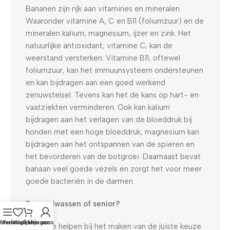
Bananen zijn rijk aan vitamines en mineralen.
Waaronder vitamine A, C en B11 (foliumzuur) en de
mineralen kalium, magnesium, ijzer en zink. Het
natuurlijke antioxidant, vitamine C, kan de
weerstand versterken. Vitamine B11, oftewel
foliumzuur, kan het immuunsysteem ondersteunen
en kan bijdragen aan een goed werkend
zenuwstelsel. Tevens kan het de kans op hart- en
vaatziekten verminderen. Ook kan kalium
bijdragen aan het verlagen van de bloeddruk bij
honden met een hoge bloeddruk, magnesium kan
bijdragen aan het ontspannen van de spieren en
het bevorderen van de botgroei. Daarnaast bevat
banaan veel goede vezels en zorgt het voor meer
goede bacteriën in de darmen.
Pup, volwassen of senior?
Menu
Verlanglijst
Winkelwagen
Mijn account
Om je te helpen bij het maken van de juiste keuze