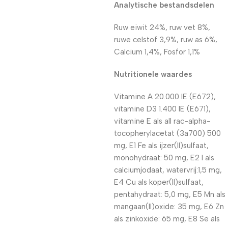
Analytische bestandsdelen
Ruw eiwit 24%, ruw vet 8%,
ruwe celstof 3,9%, ruw as 6%,
Calcium 1,4%, Fosfor 1,1%
Nutritionele waardes
Vitamine A 20.000 IE (E672),
vitamine D3 1.400 IE (E671),
vitamine E als all rac-alpha-
tocopherylacetat (3a700) 500
mg, E1 Fe als ijzer(II)sulfaat,
monohydraat: 50 mg, E2 I als
calciumjodaat, watervrij:1,5 mg,
E4 Cu als koper(II)sulfaat,
pentahydraat: 5,0 mg, E5 Mn als
mangaan(II)oxide: 35 mg, E6 Zn
als zinkoxide: 65 mg, E8 Se als