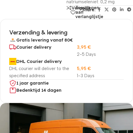
natriumseleniet: 0,2 mg.
Toevoegen
Vergelijk
Share:
aan
verlanglijstje
Verzending & levering
Gratis levering vanaf 80€
Courier delivery
3,95
€
2-5 Days
DHL Courier delivery
DHL courier will deliver to the
5,95
€
specified address
1-3 Days
1 jaar garantie
Bedenktijd 14 dagen