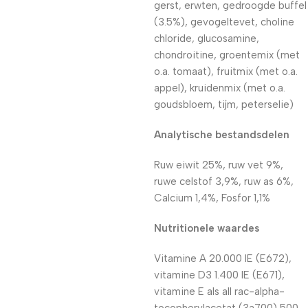
gerst, erwten, gedroogde buffel
(3.5%), gevogeltevet, choline
chloride, glucosamine,
chondroitine, groentemix (met
o.a. tomaat), fruitmix (met o.a.
appel), kruidenmix (met o.a.
goudsbloem, tijm, peterselie)
Analytische bestandsdelen
Ruw eiwit 25%, ruw vet 9%,
ruwe celstof 3,9%, ruw as 6%,
Calcium 1,4%, Fosfor 1,1%
Nutritionele waardes
Vitamine A 20.000 IE (E672),
vitamine D3 1.400 IE (E671),
vitamine E als all rac-alpha-