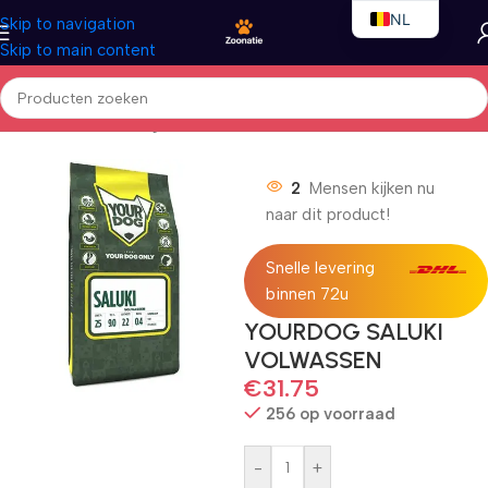
NL
Skip to navigation
Skip to main content
EN
FR
Home
/
Honden
/
Droogvoer
2
Mensen kijken nu
naar dit product!
Snelle levering
binnen 72u
YOURDOG SALUKI
VOLWASSEN
€
31.75
256 op voorraad
-
+