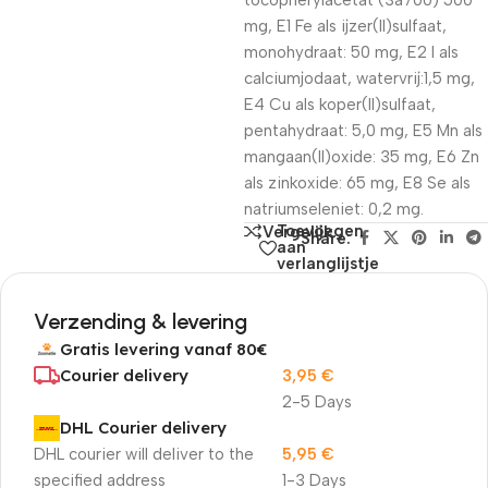
tocopherylacetat (3a700) 500
mg, E1 Fe als ijzer(II)sulfaat,
monohydraat: 50 mg, E2 I als
calciumjodaat, watervrij:1,5 mg,
E4 Cu als koper(II)sulfaat,
pentahydraat: 5,0 mg, E5 Mn als
mangaan(II)oxide: 35 mg, E6 Zn
als zinkoxide: 65 mg, E8 Se als
natriumseleniet: 0,2 mg.
Toevoegen
Vergelijk
Share:
aan
verlanglijstje
Verzending & levering
Gratis levering vanaf 80€
Courier delivery
3,95
€
2-5 Days
DHL Courier delivery
DHL courier will deliver to the
5,95
€
specified address
1-3 Days