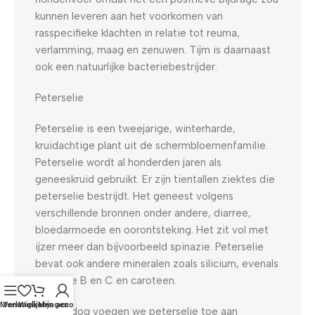
kunnen leveren aan het voorkomen van
rasspecifieke klachten in relatie tot reuma,
verlamming, maag en zenuwen. Tijm is daarnaast
ook een natuurlijke bacteriebestrijder.
Peterselie
Peterselie is een tweejarige, winterharde,
kruidachtige plant uit de schermbloemenfamilie.
Peterselie wordt al honderden jaren als
geneeskruid gebruikt. Er zijn tientallen ziektes die
peterselie bestrijdt. Het geneest volgens
verschillende bronnen onder andere, diarree,
bloedarmoede en oorontsteking. Het zit vol met
ijzer meer dan bijvoorbeeld spinazie. Peterselie
bevat ook andere mineralen zoals silicium, evenals
vitamine B en C en caroteen.
Menu
Verlanglijst
Winkelwagen
Mijn account
Bij Yourdog voegen we peterselie toe aan