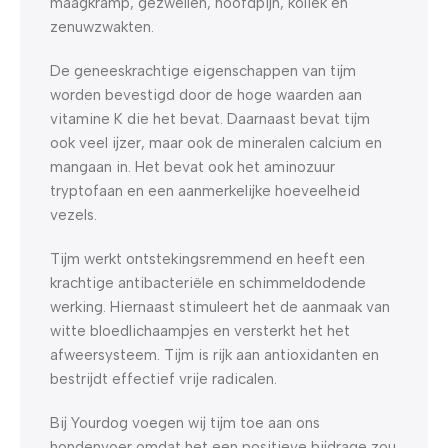
maagkramp, gezwellen, hoofdpijn, koliek en
zenuwzwakten.
De geneeskrachtige eigenschappen van tijm
worden bevestigd door de hoge waarden aan
vitamine K die het bevat. Daarnaast bevat tijm
ook veel ijzer, maar ook de mineralen calcium en
mangaan in. Het bevat ook het aminozuur
tryptofaan en een aanmerkelijke hoeveelheid
vezels.
Tijm werkt ontstekingsremmend en heeft een
krachtige antibacteriële en schimmeldodende
werking. Hiernaast stimuleert het de aanmaak van
witte bloedlichaampjes en versterkt het het
afweersysteem. Tijm is rijk aan antioxidanten en
bestrijdt effectief vrije radicalen.
Bij Yourdog voegen wij tijm toe aan ons
hondenvoer omdat het een positieve bijdrage zou