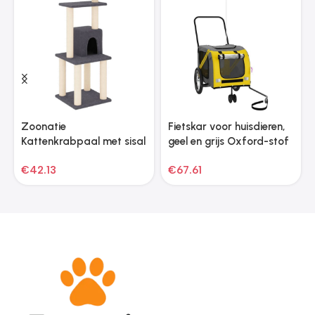
Zoonatie
Fietskar voor huisdieren,
Kattenkrabpaal met sisal
geel en grijs Oxford-stof
krabpalen 105 cm
en ijzer
€
42.13
€
67.61
donkergrijs