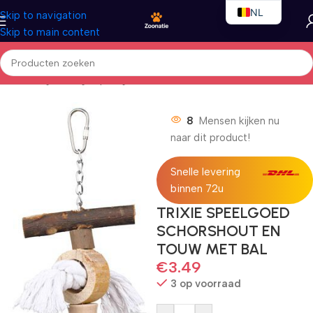
NL
Skip to navigation
Skip to main content
EN
FR
Home
/
Vogels
/
Vogelspeelgoed
8
Mensen kijken nu
naar dit product!
Snelle levering
binnen 72u
TRIXIE SPEELGOED
SCHORSHOUT EN
TOUW MET BAL
€
3.49
3 op voorraad