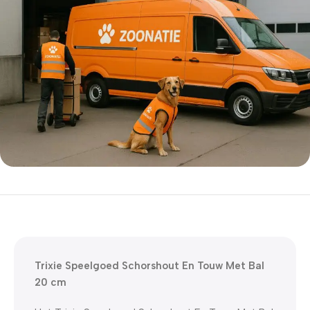
5% korting met code
WELKOM5
0
00
00
00
Dagen
Hr
Min
Sc
Trixie Speelgoed Schorshout En Touw Met Bal
20 cm