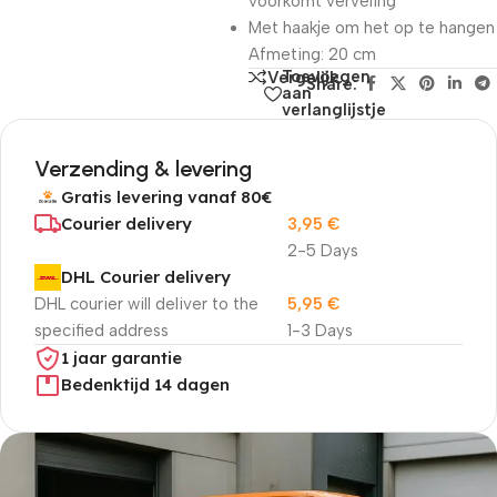
voorkomt verveling
Met haakje om het op te hangen
Afmeting: 20 cm
Toevoegen
Vergelijk
Share:
aan
verlanglijstje
Verzending & levering
Gratis levering vanaf 80€
Courier delivery
3,95
€
2-5 Days
DHL Courier delivery
DHL courier will deliver to the
5,95
€
specified address
1-3 Days
1 jaar garantie
Bedenktijd 14 dagen